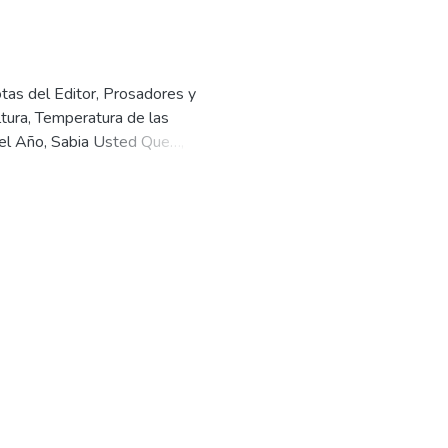
otas del Editor, Prosadores y
tura, Temperatura de las
del Año, Sabia Usted Que…,
do, Noticias, Rosario García
umnia.