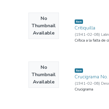
No
Item
Thumbnail
Critiquilla
Available
(
1941-02-08
)
Lali
Crítica a la falta de c
No
Item
Thumbnail
Crucigrama No.
Available
(
1941-02-08
)
Desc
Crucigrama