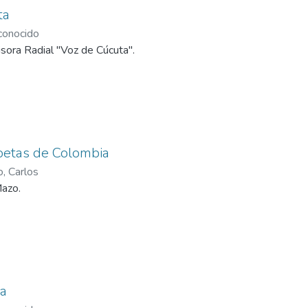
ta
onocido
sora Radial "Voz de Cúcuta".
oetas de Colombia
, Carlos
Mazo.
a