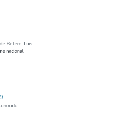
nde Botero, Luis
ine nacional.
 9
onocido