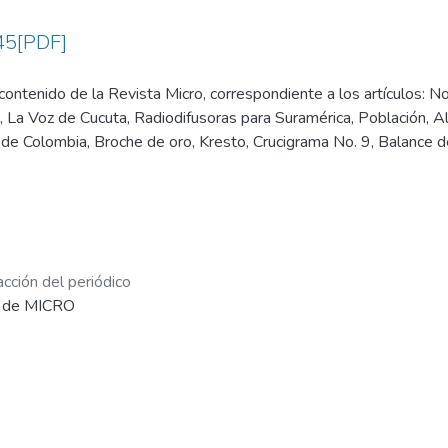
45[PDF]
ontenido de la Revista Micro, correspondiente a los artículos: N
 La Voz de Cucuta, Radiodifusoras para Suramérica, Población, Al
s de Colombia, Broche de oro, Kresto, Crucigrama No. 9, Balance 
la, Fotografías, La Ciencia a Precios Módicos, Gazapos, Sintonizan
, Sintesis, Estampillas, Estrellas y Películas - Crítica -, Dizque Cal
cción del periódico
5 de MICRO