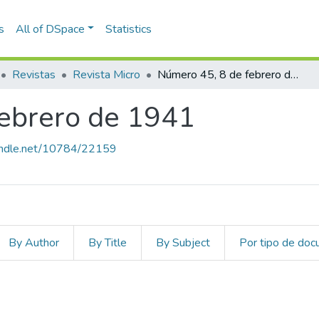
s
All of DSpace
Statistics
Revistas
Revista Micro
Número 45, 8 de febrero de 1941
febrero de 1941
handle.net/10784/22159
By Author
By Title
By Subject
Por tipo de do