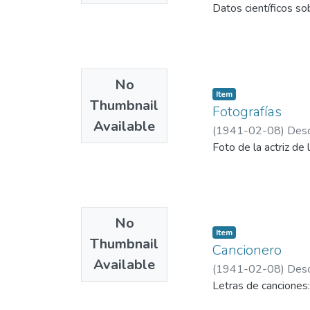
Datos científicos so
No
Item
Thumbnail
Fotografías
Available
(
1941-02-08
)
Desc
Foto de la actriz de
No
Item
Thumbnail
Cancionero
Available
(
1941-02-08
)
Desc
Letras de cancione