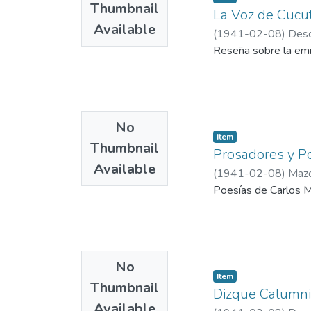
Thumbnail
La Voz de Cucu
Available
(
1941-02-08
)
Desc
Reseña sobre la emi
No
Item
Thumbnail
Prosadores y P
Available
(
1941-02-08
)
Mazo
Poesías de Carlos 
No
Item
Thumbnail
Dizque Calumni
Available