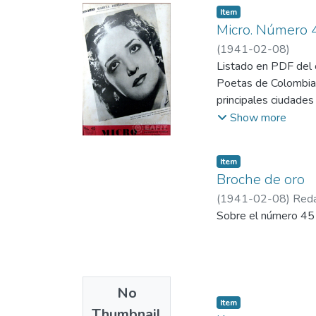
Item
Micro. Número 
(
1941-02-08
)
Listado en PDF del c
Poetas de Colombia,
principales ciudade
Cancionero, Critiquil
Show more
Orellana, Tutti Frutti
Item
Broche de oro
(
1941-02-08
)
Reda
Sobre el número 4
No
Item
Thumbnail