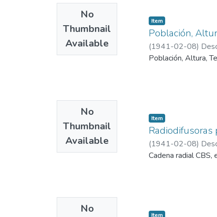
No
Item
Thumbnail
Población, Altu
Available
(
1941-02-08
)
Desc
Población, Altura, T
No
Item
Thumbnail
Radiodifusoras 
Available
(
1941-02-08
)
Desc
Cadena radial CBS, 
No
Item