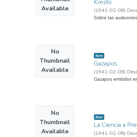
Kresto
Available
(
1941-02-08
)
Desc
Sobre las audicione
No
Item
Thumbnail
Gazapos
Available
(
1941-02-08
)
Desc
Gazapos emitidos en
No
Item
Thumbnail
La Ciencia a Pr
Available
(
1941-02-08
)
Desc