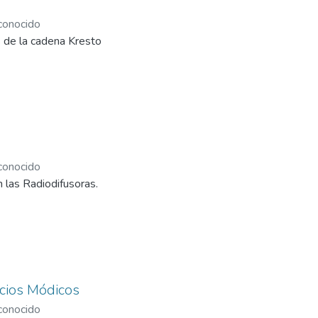
onocido
s de la cadena Kresto
onocido
 las Radiodifusoras.
ecios Módicos
onocido