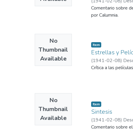
(
1941-02-08
)
Desc
Comentario sobre de
por Calumnia.
No
Item
Thumbnail
Estrellas y Pelíc
Available
(
1941-02-08
)
Desc
Crítica a las pelícu
No
Item
Thumbnail
Sintesis
Available
(
1941-02-08
)
Desc
Comentario sobre el 