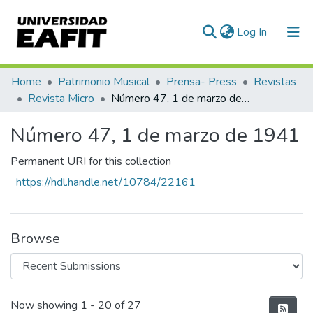
(current)
Log In
Communities & Collections
Home
Patrimonio Musical
Prensa- Press
Revistas
Revista Micro
Número 47, 1 de marzo de 1941
All of DSpace
Número 47, 1 de marzo de 1941
Statistics
Permanent URI for this collection
https://hdl.handle.net/10784/22161
Browse
Recent Submissions
Now showing
1 - 20 of 27