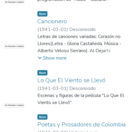
No Thumbnail Available
Item
Cancionero
(
1941-03-01
)
Desconocido
Letras de canciones variadas: Corazón no
Llores(Letra - Gloria Castañeda, Música -
No Thumbnail Available
Alberto Veloso Serrano). Al Dejarte
(Virtudes Sánchez Cámara)=Tango, Besos
Show more
(Rafael Hernández)=Bolero.
Item
Lo Que El Viento se Llevó
(
1941-03-01
)
Desconocido
Escenas y figuras de la película "Lo Que El
Viento se Llevó".
No Thumbnail Available
Item
Poetas y Prosadores de Colombia