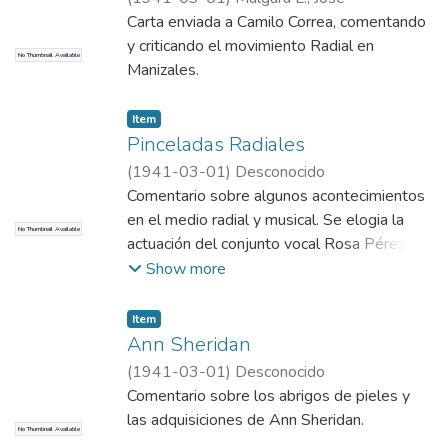
Carta enviada a Camilo Correa, comentando
y criticando el movimiento Radial en
No Thumbnail Available
Manizales.
Item
Pinceladas Radiales
(
1941-03-01
)
Desconocido
Comentario sobre algunos acontecimientos
en el medio radial y musical. Se elogia la
No Thumbnail Available
actuación del conjunto vocal Rosa Pérez, en
radio cultural. Se elogia la voz del tenor -
Show more
licenciado Andrés Ramos. Se felicita la
hermosa interpretación de la Mezzo
Item
Soprano Isabelita Durán Montealegre
Ann Sheridan
(
1941-03-01
)
Desconocido
Comentario sobre los abrigos de pieles y
las adquisiciones de Ann Sheridan.
No Thumbnail Available