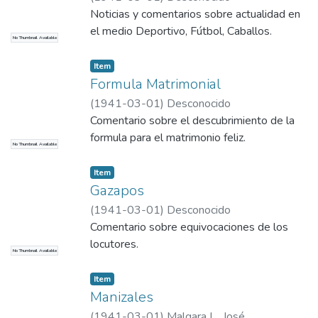
Fernando Paternoster, Estrellas y Películas
Noticias y comentarios sobre actualidad en
- Crítica -, Critiquilla, Carlos Julio Ramírez.
el medio Deportivo, Fútbol, Caballos.
No Thumbnail Available
Item
Formula Matrimonial
(
1941-03-01
)
Desconocido
Comentario sobre el descubrimiento de la
formula para el matrimonio feliz.
No Thumbnail Available
Item
Gazapos
(
1941-03-01
)
Desconocido
Comentario sobre equivocaciones de los
locutores.
No Thumbnail Available
Item
Manizales
(
1941-03-01
)
Malgara L., José