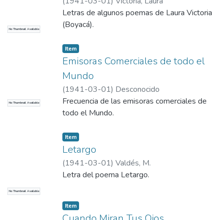
(
1941-03-01
)
Victoria, Laura
Letras de algunos poemas de Laura Victoria
(Boyacá).
No Thumbnail Available
Item
Emisoras Comerciales de todo el
Mundo
(
1941-03-01
)
Desconocido
Frecuencia de las emisoras comerciales de
No Thumbnail Available
todo el Mundo.
Item
Letargo
(
1941-03-01
)
Valdés, M.
Letra del poema Letargo.
No Thumbnail Available
Item
Cuando Miran Tus Ojos