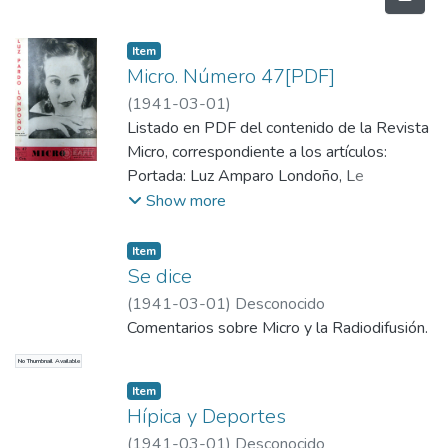
Item
Micro. Número 47[PDF]
(
1941-03-01
)
Listado en PDF del contenido de la Revista
Micro, correspondiente a los artículos:
Portada: Luz Amparo Londoño, Le
Invitamos, Asi Va El Mundo, Tutti Frutti,
Show more
Cuando Miran Tus Ojos, Letargo, Emisoras
Comerciales de todo el Mundo, Poetas y
Item
Prosadores de Colombia, Lo Que El Viento
Se dice
se Llevó, Cancionero, Pathé de Radio -
(
1941-03-01
)
Desconocido
Cultura, Movietón Barranquillero,
Comentarios sobre Micro y la Radiodifusión.
Variedades, Ann Sheridan, Pinceladas
No Thumbnail Available
Radiales, Bluff, Adulación, Apreciación,
Gazapos, Formula Matrimonial, Manizales,
Item
Hípica y Deportes
Hípica y Deportes, Se dice, Las Cadenas -
útiles, inútiles, "inocuas", perjudiciales?,
(
1941-03-01
)
Desconocido