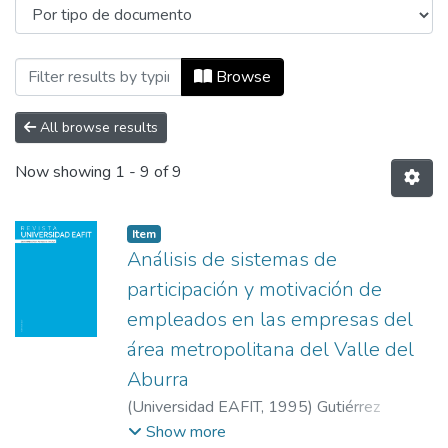
Browsing Revista Universidad EAFIT, Vol
Browse
All browse results
Now showing
1 - 9 of 9
Item
Análisis de sistemas de
participación y motivación de
empleados en las empresas del
área metropolitana del Valle del
Aburra
(
Universidad EAFIT
,
1995
)
Gutiérrez
Botero, José
;
Navarro Restrepo, María
;
Show more