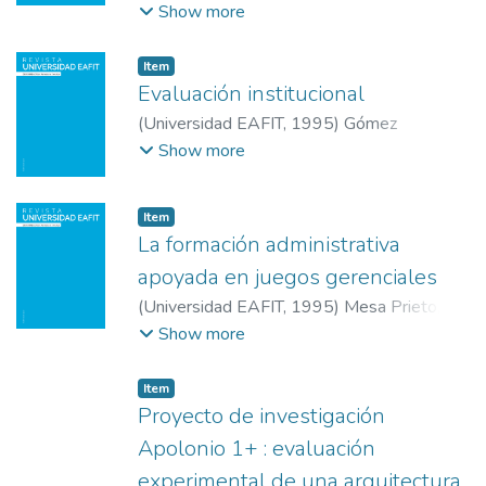
Héctor
;
Universidad EAFIT
Show more
Item
Evaluación institucional
(
Universidad EAFIT
,
1995
)
Gómez
Montoya, Jairo
;
Universidad EAFIT
Show more
Item
La formación administrativa
apoyada en juegos gerenciales
(
Universidad EAFIT
,
1995
)
Mesa Prieto,
Rodrigo
;
Universidad EAFIT
Show more
Item
Proyecto de investigación
Apolonio 1+ : evaluación
experimental de una arquitectura