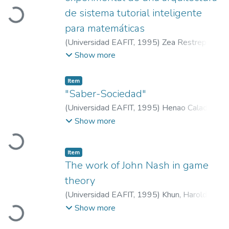
Loading...
de sistema tutorial inteligente
para matemáticas
(
Universidad EAFIT
,
1995
)
Zea Restrepo,
Claudia
;
Atuesta Venegas, María
;
Show more
Universidad EAFIT
Item
"Saber-Sociedad"
(
Universidad EAFIT
,
1995
)
Henao Calad,
Loading...
Mónica
;
Universidad EAFIT
Show more
Item
The work of John Nash in game
theory
Loading...
(
Universidad EAFIT
,
1995
)
Khun, Harold
;
Universidad EAFIT
Show more