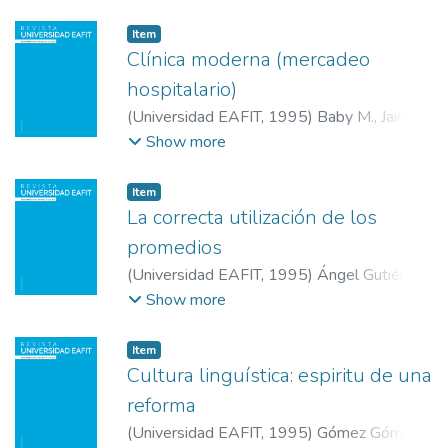
Universidad EAFIT
Item
Clínica moderna (mercadeo
hospitalario)
(
Universidad EAFIT
,
1995
)
Baby M., Jaime
;
Universidad EAFIT
Show more
Item
La correcta utilización de los
promedios
(
Universidad EAFIT
,
1995
)
Ángel Gutiérrez,
Julio
;
Universidad EAFIT
Show more
Item
Cultura linguística: espiritu de una
reforma
(
Universidad EAFIT
,
1995
)
Gómez Gómez,