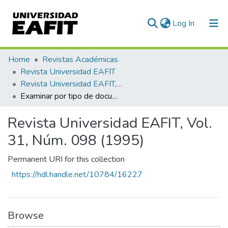
(current)
Log In
Communities & Collections
Home
Revistas Académicas
Revista Universidad EAFIT
All of DSpace
Revista Universidad EAFIT, Vol. 31, Núm. 098 (1995)
Examinar por tipo de documento
Revista Universidad EAFIT, Vol.
31, Núm. 098 (1995)
Permanent URI for this collection
https://hdl.handle.net/10784/16227
Browse