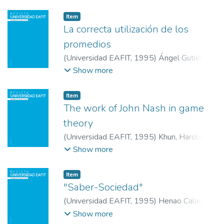
Universidad EAFIT
Item
La correcta utilización de los
promedios
(
Universidad EAFIT
,
1995
)
Ángel Gutiérrez,
Julio
;
Universidad EAFIT
Show more
Item
The work of John Nash in game
theory
(
Universidad EAFIT
,
1995
)
Khun, Harold
;
Universidad EAFIT
Show more
Item
"Saber-Sociedad"
(
Universidad EAFIT
,
1995
)
Henao Calad,
Mónica
;
Universidad EAFIT
Show more