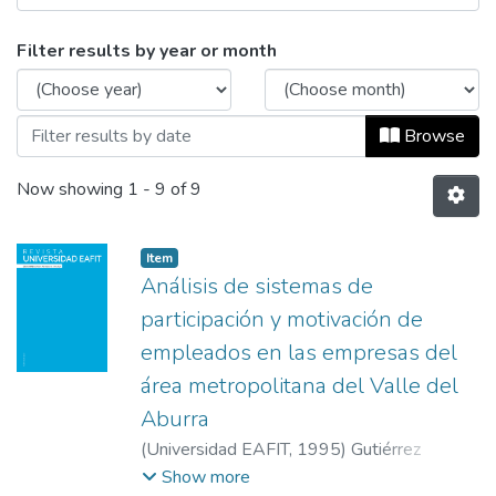
Browsing Revista Universidad EAFIT, Vol
Filter results by year or month
Browse
Now showing
1 - 9 of 9
Item
Análisis de sistemas de
participación y motivación de
empleados en las empresas del
área metropolitana del Valle del
Aburra
(
Universidad EAFIT
,
1995
)
Gutiérrez
Botero, José
;
Navarro Restrepo, María
;
Show more