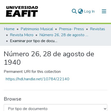
(current)
Log In
Communities & Collections
Home
Patrimonio Musical
Prensa- Press
Revistas
Revista Micro
Número 26, 28 de agosto de 1940
All of DSpace
Examinar por tipo de documento
Número 26, 28 de agosto de
1940
Permanent URI for this collection
https://hdl.handle.net/10784/22140
Browse