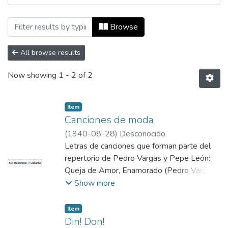
Browsing Número 26, 28 de agosto de 19
Browse
All browse results
Now showing
1 - 2 of 2
Item
Canciones de moda
(
1940-08-28
)
Desconocido
Letras de canciones que forman parte del
repertorio de Pedro Vargas y Pepe León:
No Thumbnail Available
Queja de Amor, Enamorado (Pedro Vargas),
Incertidumbre, No Puedo, En el Balalaika,
Show more
Acuérdate de Mí, Serenata (Tantanacho),
Déjate Querer (Pedro Rublione).
Item
Din! Don!