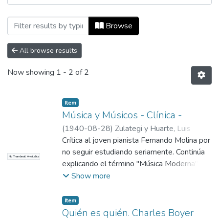
Browsing Número 26, 28 de agosto de 1
Browse
All browse results
Now showing
1 - 2 of 2
Item
Música y Músicos - Clínica -
(
1940-08-28
)
Zulategi y Huarte, Luis
Miguel de
Crítica al joven pianista Fernando Molina por
no seguir estudiando seriamente. Continúa
No Thumbnail Available
explicando el término "Música Moderna"
que había empezado en el número anterior.
Show more
Item
Quién es quién. Charles Boyer