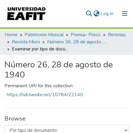
(current)
Log In
Communities & Collections
Home
Patrimonio Musical
Prensa- Press
Revistas
Revista Micro
Número 26, 28 de agosto de 1940
All of DSpace
Examinar por tipo de documento
Número 26, 28 de agosto de
1940
Permanent URI for this collection
https://hdl.handle.net/10784/22140
Browse