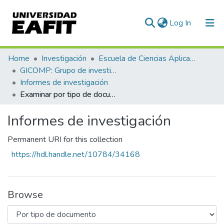
(current)
Log In
Communities & Collections
Home
Investigación
Escuela de Ciencias Aplicadas e Ingeniería
GICOMP: Grupo de investigación en computación
All of DSpace
Informes de investigación
Examinar por tipo de documento
Informes de investigación
Permanent URI for this collection
https://hdl.handle.net/10784/34168
Browse