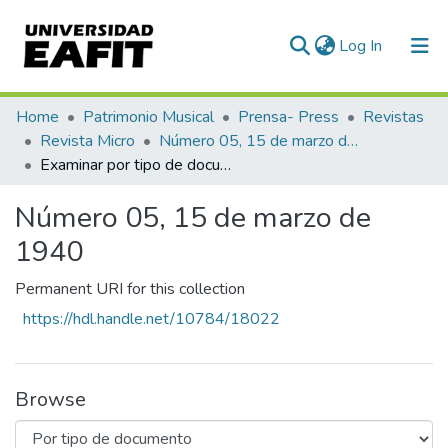
(current)
Log In
Communities & Collections
Home
Patrimonio Musical
Prensa- Press
Revistas
Revista Micro
Número 05, 15 de marzo de 1940
All of DSpace
Examinar por tipo de documento
Número 05, 15 de marzo de
1940
Permanent URI for this collection
https://hdl.handle.net/10784/18022
Browse