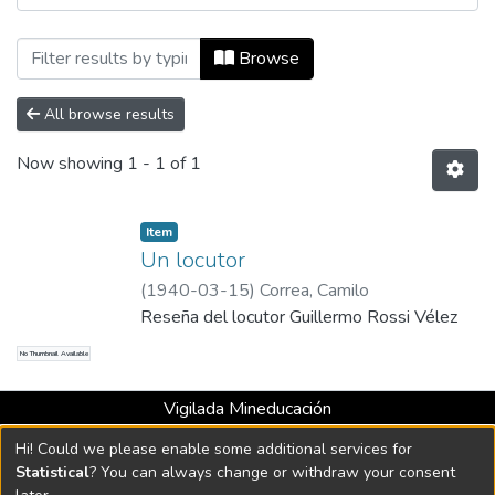
Browsing Número 05, 15 de marzo de 19
Browse
All browse results
Now showing
1 - 1 of 1
Item
Un locutor
(
1940-03-15
)
Correa, Camilo
Reseña del locutor Guillermo Rossi Vélez
No Thumbnail Available
Vigilada Mineducación
Universidad con Acreditación Institucional hasta 2026 -
Hi! Could we please enable some additional services for
Resolución MEN 2158 de 2018
Statistical
? You can always change or withdraw your consent