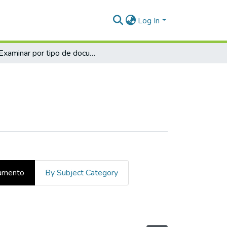
Log In
Examinar por tipo de documento
cumento
By Subject Category
ento