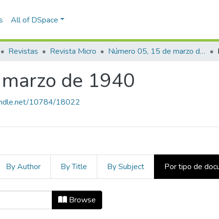
s
All of DSpace
Revistas
Revista Micro
Número 05, 15 de marzo de 1940
 marzo de 1940
handle.net/10784/18022
By Author
By Title
By Subject
Por tipo de do
e marzo de 1940 by Tipo de docum
Browse