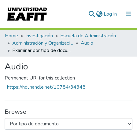
(current)
Log In
Communities & Collections
Home
Investigación
Escuela de Administración
Administración y Organizaciones
Audio
All of DSpace
Examinar por tipo de documento
Audio
Permanent URI for this collection
https://hdl.handle.net/10784/34348
Browse