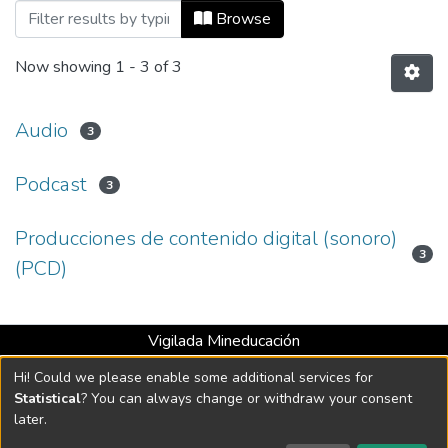
Browsing Audio by Tipo de documento
Browse
Now showing
1 - 3 of 3
Audio
3
Podcast
3
Producciones de contenido digital (sonoro)
3
(PCD)
Vigilada Mineducación
Universidad con Acreditación Institucional hasta 2026 -
Hi! Could we please enable some additional services for
Resolución MEN 2158 de 2018
Statistical
? You can always change or withdraw your consent
later.