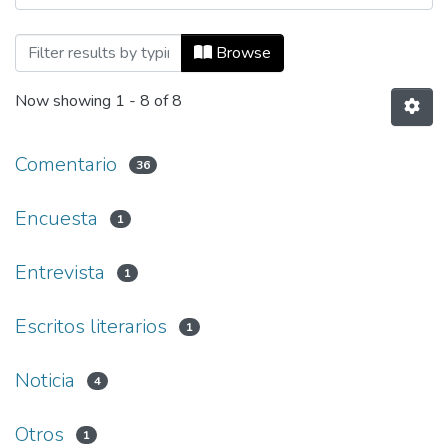
Browsing Número 11, 11 de mayo de 19
Browse
Now showing
1 - 8 of 8
Comentario
36
Encuesta
1
Entrevista
1
Escritos literarios
1
Noticia
4
Otros
1