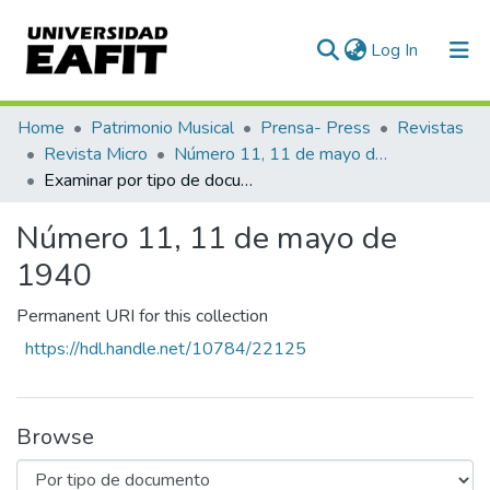
(current)
Log In
Communities & Collections
Home
Patrimonio Musical
Prensa- Press
Revistas
Revista Micro
Número 11, 11 de mayo de 1940
All of DSpace
Examinar por tipo de documento
Número 11, 11 de mayo de
1940
Permanent URI for this collection
https://hdl.handle.net/10784/22125
Browse