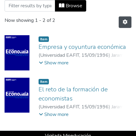
Browsing Vol 00, No 02 (1996) by Title
Browse
Now showing
1 - 2 of 2
Item
Empresa y coyuntura económica
(
Universidad EAFIT
,
15/09/1996
)
Jaramillo,
Alberto
;
Universidad EAFIT
Show more
Item
El reto de la formación de
economistas
(
Universidad EAFIT
,
15/09/1996
)
Jaramillo,
Alberto
;
Universidad EAFIT
Show more
Vigilada Mineducación