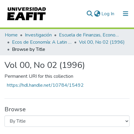
(current)
Log In
Communities & Collections
Home
Investigación
Escuela de Finanzas, Economía y Gobierno
Ecos de Economía: A Latin American Journal of Applied Economics
Vol 00, No 02 (1996)
All of DSpace
Browse by Title
Vol 00, No 02 (1996)
Permanent URI for this collection
https://hdl.handle.net/10784/15492
Browse