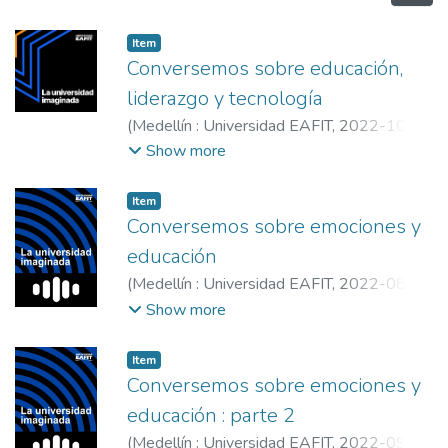
Item
Conversemos sobre educación,
liderazgo y tecnología
(
Medellín : Universidad EAFIT
,
2022-10-
14
)
Universidad EAFIT
;
Restrepo Montoya,
Show more
Claudia Patricia, 1975-
;
Vélez, David,
1975-
;
Universidad EAFIT
Item
Conversemos sobre emociones y
educación
(
Medellín : Universidad EAFIT
,
2022-08-
04
)
Otálvaro Guzmán, Viviana
;
Restrepo
Show more
Montoya, Claudia Patricia, 1975-
;
Zea
Restrepo, Claudia
;
Universidad EAFIT.
Item
Centro Imaginar Futuros
;
Universidad EAFIT
Conversemos sobre emociones y
educación : parte 2
(
Medellín : Universidad EAFIT
,
2022-09-