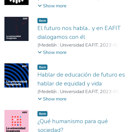
08
)
Universidad EAFIT
;
Restrepo Montoya,
Show more
Claudia Patricia, 1975-
;
García Villegas,
Mauricio
;
Universidad EAFIT
Item
El futuro nos habla... y en EAFIT
dialogamos con él​​​
(
Medellín : Universidad EAFIT
,
2023-03-
27
)
Restrepo Montoya, Claudia Patricia
;
Show more
Escobar Arango, David
;
Universidad EAFIT
;
Universidad EAFIT
;
Comfama
Item
Hablar de educación de futuro es
hablar de equidad y vida
(
Medellín : Universidad EAFIT
,
2023-08-
30
)
Restrepo Montoya, Claudia Patricia,
Show more
1975
;
Gaviria Correa, Aníbal, 1966-
;
Universidad EAFIT
;
Universidad EAFIT
Item
¿Qué humanismo para qué
sociedad?