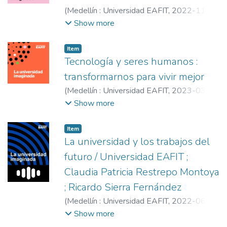
(
Medellín : Universidad EAFIT
,
2022-11-
03
)
Universidad EAFIT
;
Restrepo Montoya,
Show more
Claudia Patricia
;
Puentes, Édgar
;
Universidad EAFIT
Item
Tecnología y seres humanos :
transformarnos para vivir mejor​​
(
Medellín : Universidad EAFIT
,
2023-03
)
Restrepo Montoya, Claudia Patricia
;
Ferrer
Show more
Henao, Pablo Mauricio
;
Universidad EAFIT
;
Universidad EAFIT
;
Protección
Item
La universidad y los trabajos del
futuro / Universidad EAFIT ;
Claudia Patricia Restrepo Montoya
; Ricardo Sierra Fernández
(
Medellín : Universidad EAFIT
,
2022-06-
01
)
Universidad EAFIT
;
Restrepo Montoya,
Show more
Claudia Patricia
;
Sierra Fernández, Ricardo
;