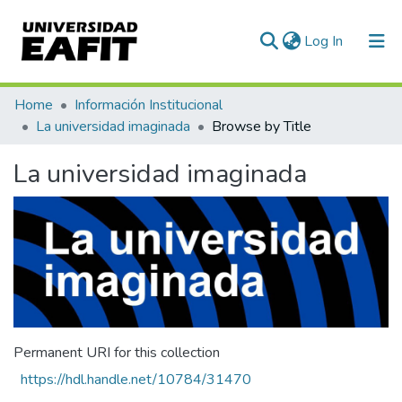
(current)
Log In
Communities & Collections
Home
Información Institucional
La universidad imaginada
Browse by Title
All of DSpace
La universidad imaginada
Permanent URI for this collection
https://hdl.handle.net/10784/31470