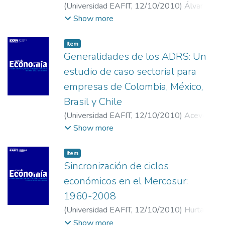
(
Universidad EAFIT
,
12/10/2010
)
Álvarez
Castrillón, María Rosa
;
Ramírez Hassan,
Show more
Andrés
;
Rendón Barrera, Alejandro
;
Universidad EAFIT
Item
Generalidades de los ADRS: Un
estudio de caso sectorial para
empresas de Colombia, México,
Brasil y Chile
(
Universidad EAFIT
,
12/10/2010
)
Acevedo,
Nicolás
;
Fleisman, Daniela
;
Montoya,
Show more
Angélica
;
Mora, Andrés Mauricio
;
Universidad EAFIT
Item
Sincronización de ciclos
económicos en el Mercosur:
1960-2008
(
Universidad EAFIT
,
12/10/2010
)
Hurtado
Rendón, Álvaro Arturo
;
Builes Vásquez,
Show more