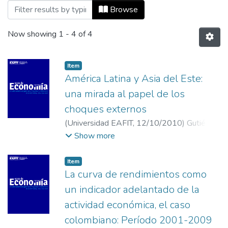
Browsing Vol 14, No 31 (2010) by Title
Browse
Now showing
1 - 4 of 4
Item
América Latina y Asia del Este:
una mirada al papel de los
choques externos
(
Universidad EAFIT
,
12/10/2010
)
Gutiérrez
Bernal, Mariana
;
Yepes Bernal, Susana
;
Show more
Universidad EAFIT
Item
La curva de rendimientos como
un indicador adelantado de la
actividad económica, el caso
colombiano: Período 2001-2009