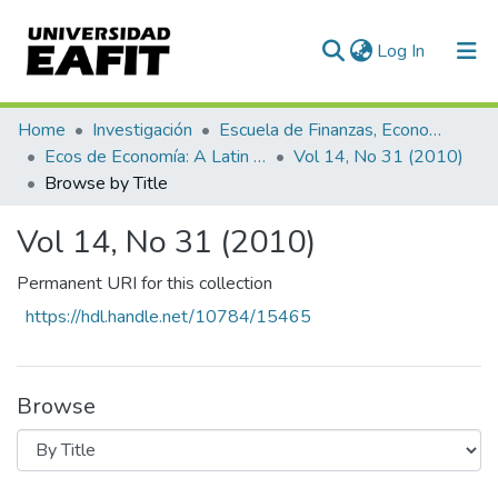
(current)
Log In
Communities & Collections
Home
Investigación
Escuela de Finanzas, Economía y Gobierno
Ecos de Economía: A Latin American Journal of Applied Economics
Vol 14, No 31 (2010)
All of DSpace
Browse by Title
Vol 14, No 31 (2010)
Permanent URI for this collection
https://hdl.handle.net/10784/15465
Browse