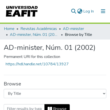
(current)
Log In
Communities & Collections
Home
Revistas Académicas
AD-minister
AD-minister, Núm. 01 (2002)
Browse by Title
All of DSpace
AD-minister, Núm. 01 (2002)
Permanent URI for this collection
https://hdl.handle.net/10784/13927
Browse
Browsing AD-minister, Núm. 01 (2002) by
Browse