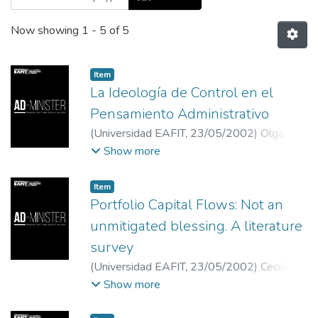
Now showing
1 - 5 of 5
Item
La Ideología de Control en el
Pensamiento Administrativo
(
Universidad EAFIT
,
23/05/2002
)
Olga
Lucía Garcés Uribe
;
Universidad EAFIT
Show more
Item
Portfolio Capital Flows: Not an
unmitigated blessing. A literature
survey
(
Universidad EAFIT
,
23/05/2002
)
Cecilia
Maya Ochoa
;
Universidad EAFIT
Show more