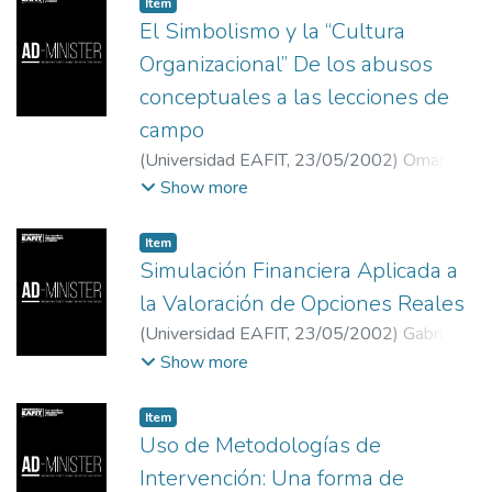
Item
El Simbolismo y la “Cultura
Organizacional” De los abusos
conceptuales a las lecciones de
campo
(
Universidad EAFIT
,
23/05/2002
)
Omar
Aktouf
Show more
Item
Simulación Financiera Aplicada a
la Valoración de Opciones Reales
(
Universidad EAFIT
,
23/05/2002
)
Gabriel
Ignacio Torres
;
Diego Alonso Agudelo
;
Show more
Universidad EAFIT
Item
Uso de Metodologías de
Intervención: Una forma de