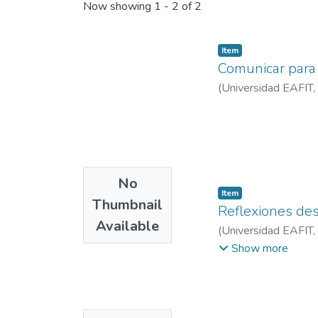
Now showing
1 - 2 of 2
Item
Comunicar para
(
Universidad EAFIT
,
No
Item
Thumbnail
Reflexiones de
Available
(
Universidad EAFIT
,
Flórez, León Albert
Show more