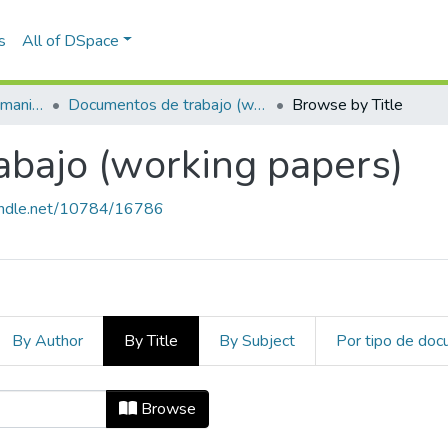
s
All of DSpace
Escuela de Artes y Humanidades
Documentos de trabajo (working papers)
Browse by Title
bajo (working papers)
handle.net/10784/16786
By Author
By Title
By Subject
Por tipo de do
abajo (working papers) by Title
Browse