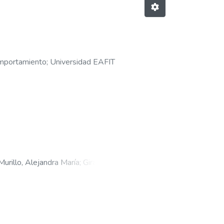
omportamiento
;
Universidad EAFIT
Murillo, Alejandra María
;
Giraldo
iversidad EAFIT