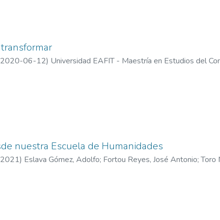
 transformar
2020-06-12
)
Universidad EAFIT - Maestría en Estudios del C
sde nuestra Escuela de Humanidades
2021
)
Eslava Gómez, Adolfo
;
Fortou Reyes, José Antonio
;
Toro 
o
;
Villamizar Reyes, Milena Margarita
;
Montoya Arango, Juliana
;
Un