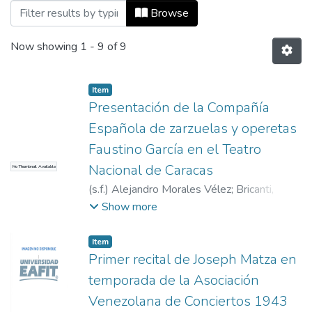
Browsing Venezuela by Title
Browse
Now showing
1 - 9 of 9
Item
Presentación de la Compañía
Española de zarzuelas y operetas
Faustino García en el Teatro
Nacional de Caracas
No Thumbnail Available
(
s.f.
)
Alejandro Morales Vélez
;
Bricanti,
Eugenio de; Gorge, Ramón
;
Compañía
Show more
Española de zarzuelas y operetas Faustino
García; Marín, Olga; Abarca, María del Pilar;
Item
Bellido, Luis; Cancela, José Luis; Comoglio,
Primer recital de Joseph Matza en
Eduardo; Daniele, Sergio; Dompablo, Juan
temporada de la Asociación
Antonio; Fiandor, María José; Hernández,
Venezolana de Conciertos 1943
Fernando; Merino, Marieli; Olle
;
Compañía