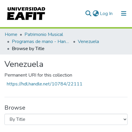
(current)
Log In
Communities & Collections
Home
Patrimonio Musical
Programas de mano - Hand programs
Venezuela
All of DSpace
Browse by Title
Venezuela
Permanent URI for this collection
https://hdl.handle.net/10784/22111
Browse