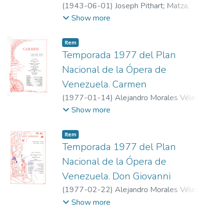
(
1943-06-01
)
Joseph Pithart
;
Matza,
Española de zarzuelas y operetas Faustino
Joseph. Violín; Castellanos, Evencio. Piano
Show more
García
acompañante
;
Asociación Venezolana de
Conciertos
Item
Temporada 1977 del Plan
Nacional de la Ópera de
Venezuela. Carmen
(
1977-01-14
)
Alejandro Morales Vélez
;
Guadagno, Antón
;
Orquesta Filarmónica de
Show more
Carabobo; Coral Filarmónica de Carabobo;
Academia Lírica del Conac; Angell, Cecile;
Item
Araujo, Beatriz; Alvarado, Betty; Álvarez,
Temporada 1977 del Plan
Carmen Rosa; Barasorda, Antonio; Bardelli,
Nacional de la Ópera de
Cesare; Bertolino, Mario; Burt, Mike;
Venezuela. Don Giovanni
Calanche, Reyna; Contre
;
Plan Nacional de la
(
1977-02-22
)
Alejandro Morales Vélez
;
Ópera de Venezuela
Gabor, Charles
;
Orquesta Filarmónica de
Show more
Carabobo; Coral Filarmónica de Carabobo;