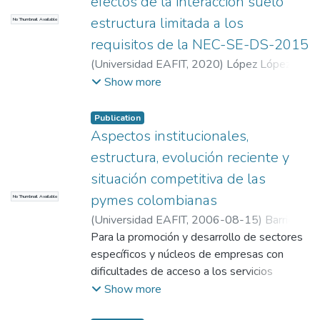
efectos de la interacción suelo
estructura limitada a los
No Thumbnail Available
requisitos de la NEC-SE-DS-2015
(
Universidad EAFIT
,
2020
)
López López,
Diego Santiago
;
Botero Palacio, Juan Carlos
;
Show more
Botero Palacio, Juan Carlos
Publication
Aspectos institucionales,
estructura, evolución reciente y
situación competitiva de las
pymes colombianas
No Thumbnail Available
(
Universidad EAFIT
,
2006-08-15
)
Barriga
Manrique, Enrique
Para la promoción y desarrollo de sectores
específicos y núcleos de empresas con
dificultades de acceso a los servicios
financieros se ha conformado un sistema de
Show more
banca de segundo piso, que no presta