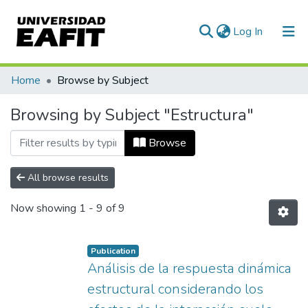
(current)
Log In
Communities & Collections
Home
Browse by Subject
All of DSpace
Browsing by Subject "Estructura"
Browse
All browse results
Now showing
1 - 9 of 9
Publication
Análisis de la respuesta dinámica
estructural considerando los