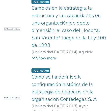
directamente a las empresas ni a personas
Publication
naturales sino que lo hace a través de la
Cambios en la estrategia, la
banca comercial. La banca de segundo piso
estructura y las capacidades en
está conformada por Bancoldex, Finagro y
una organización de doble
Findeter. Bancoldex es ahora un banco de
dimensión: el caso del Hospital
No Thumbnail Available
desarrollo que apoya las operaciones de
comercio y de modernización y el
San Vicente* luego de la Ley 100
crecimiento, principalmente de las pymes
de 1993
urbanas. Finagro atiende las necesidades
(
Universidad EAFIT
,
2014
)
Agudelo
del sector agropecuarios incluyendo pymes
Agudelo, Yurley María
;
Zapata Barrera,
Show more
y Findeter atiende las necesidades de los
Santiago
;
Londoño Correa, Diana María
;
entes territoriales, irrigando crédito a las
Uribe de Correa, Beatríz Amparo
Publication
pymes ubicadas fuera de los grandes
Cómo se ha definido la
centros urbanos. Un buen indicador de los
configuración histórica de la
recursos financieros dirigidos a las pymes
financiación es el crédito otorgado por
estrategia de negocios en la
Bancoldex.
organización Confedegas S. A.
No Thumbnail Available
(
Universidad EAFIT
,
2013
)
Ayala