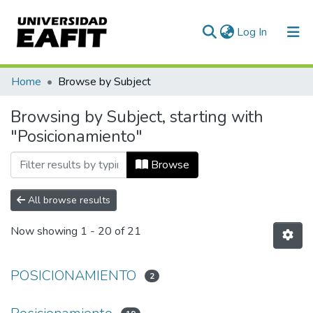
(current)
Log In
Communities & Collections
Home
Browse by Subject
All of DSpace
Browsing by Subject, starting with
"Posicionamiento"
Browse
All browse results
Now showing
1 - 20 of 21
POSICIONAMIENTO
2