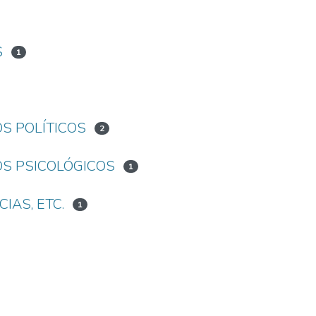
S
1
OS POLÍTICOS
2
OS PSICOLÓGICOS
1
IAS, ETC.
1