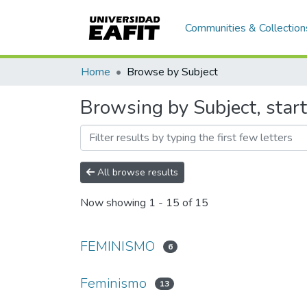
Communities & Collection
Home
Browse by Subject
Browsing by Subject, star
All browse results
Now showing
1 - 15 of 15
FEMINISMO
6
Feminismo
13