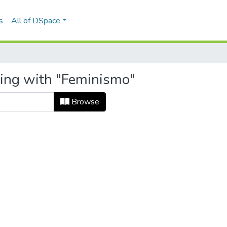
s
All of DSpace
ting with "Feminismo"
Browse