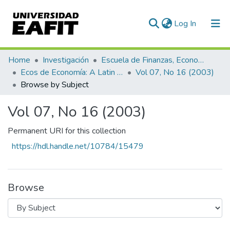
(current)
Log In
Communities & Collections
Home
Investigación
Escuela de Finanzas, Economía y Gobierno
Ecos de Economía: A Latin American Journal of Applied Economics
Vol 07, No 16 (2003)
All of DSpace
Browse by Subject
Vol 07, No 16 (2003)
Permanent URI for this collection
https://hdl.handle.net/10784/15479
Browse