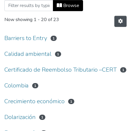
Browsing Vol 07, No 16 (2003) by Subjec
Browse
Now showing
1 - 20 of 23
Barriers to Entry
1
Calidad ambiental
1
Certificado de Reembolso Tributario –CERT
1
Colombia
1
Crecimiento económico
1
Dolarización
1