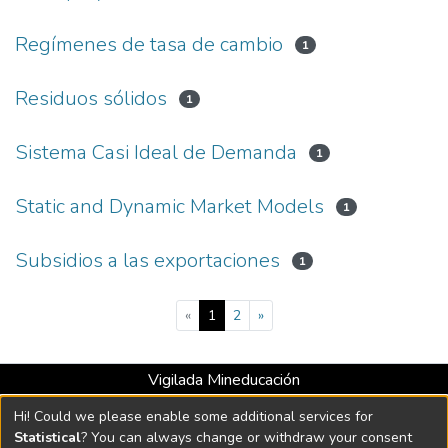
Regímenes de tasa de cambio
1
Residuos sólidos
1
Sistema Casi Ideal de Demanda
1
Static and Dynamic Market Models
1
Subsidios a las exportaciones
1
(current)
«
1
2
»
Vigilada Mineducación
Universidad con Acreditación Institucional hasta 2026 -
Hi! Could we please enable some additional services for
Resolución MEN 2158 de 2018
Statistical
? You can always change or withdraw your consent