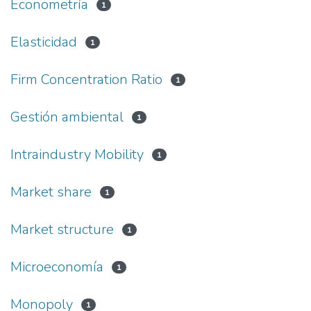
Econometría
1
Elasticidad
1
Firm Concentration Ratio
1
Gestión ambiental
1
Intraindustry Mobility
1
Market share
1
Market structure
1
Microeconomía
1
Monopoly
1