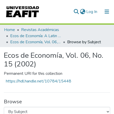
(current)
Log In
Communities & Collections
Home
Revistas Académicas
Ecos de Economía: A Latin American Journal of Applied Economics
All of DSpace
Ecos de Economía, Vol. 06, No. 15 (2002)
Browse by Subject
Ecos de Economía, Vol. 06, No.
15 (2002)
Permanent URI for this collection
https://hdl.handle.net/10784/15448
Browse