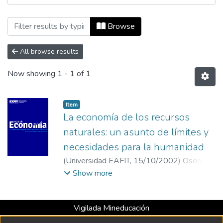
Browsing Ecos de Economía, Vol. 06, No.
Browse
All browse results
Now showing
1 - 1 of 1
Item
La economía de los recursos
naturales: un asunto de límites y
necesidades para la humanidad
(
Universidad EAFIT
,
15/10/2002
)
Osorio,
Ana Rocío
;
Universidad EAFIT
Show more
Vigilada Mineducación
Universidad con Acreditación Institucional hasta 2026 -