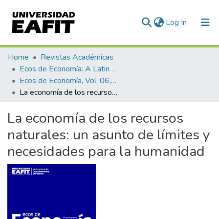
(current)
Log In
Communities & Collections
Home
Revistas Académicas
Ecos de Economía: A Latin American Journal of Applied Economics
All of DSpace
Ecos de Economía, Vol. 06, No. 15 (2002)
La economía de los recursos naturales: un asunto de límites y necesidades para la humanidad
Statistics
La economía de los recursos
naturales: un asunto de límites y
necesidades para la humanidad