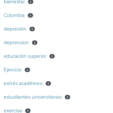
bienestar
1
Colombia
1
depresión
1
depression
1
educación superior
1
Ejercicio
1
estrés académico
1
estudiantes universitarios
1
exercise
1