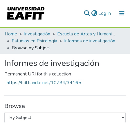
(current)
Log In
Communities & Collections
Home
Investigación
Escuela de Artes y Humanidades
Estudios en Psicología
Informes de investigación
All of DSpace
Browse by Subject
Informes de investigación
Permanent URI for this collection
https://hdl.handle.net/10784/34165
Browse