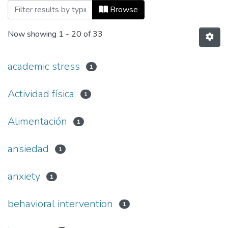
Browsing Informes de investigación by S
Browse
Now showing
1 - 20 of 33
academic stress
1
Actividad física
1
Alimentación
1
ansiedad
1
anxiety
1
behavioral intervention
1