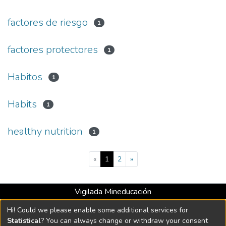
factores de riesgo
1
factores protectores
1
Habitos
1
Habits
1
healthy nutrition
1
(current)
«
1
2
»
Vigilada Mineducación
Universidad con Acreditación Institucional hasta 2026 -
Hi! Could we please enable some additional services for
Resolución MEN 2158 de 2018
Statistical
? You can always change or withdraw your consent