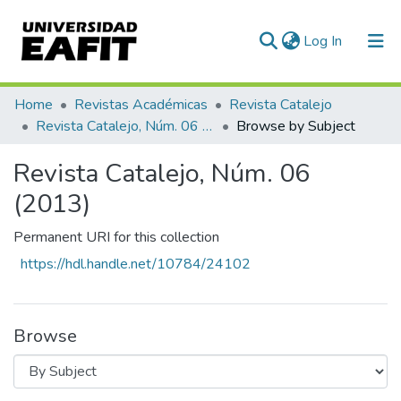
(current)
Log In
Communities & Collections
Home
Revistas Académicas
Revista Catalejo
Revista Catalejo, Núm. 06 (2013)
Browse by Subject
All of DSpace
Revista Catalejo, Núm. 06
(2013)
Permanent URI for this collection
https://hdl.handle.net/10784/24102
Browse