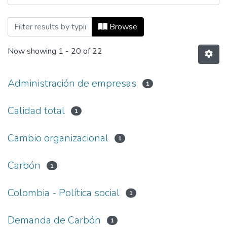
Browsing Revista Universidad EAFIT, Vol
Browse
Now showing
1 - 20 of 22
Administración de empresas
1
Calidad total
1
Cambio organizacional
1
Carbón
1
Colombia - Política social
1
Demanda de Carbón
1