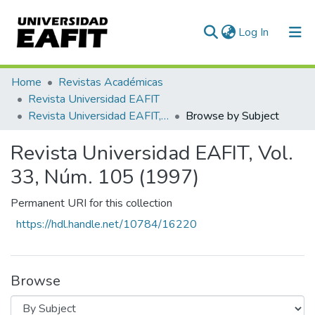
(current)
Log In
Communities & Collections
Home
Revistas Académicas
Revista Universidad EAFIT
All of DSpace
Revista Universidad EAFIT, Vol. 33, Núm. 105 (1997)
Browse by Subject
Revista Universidad EAFIT, Vol.
33, Núm. 105 (1997)
Permanent URI for this collection
https://hdl.handle.net/10784/16220
Browse