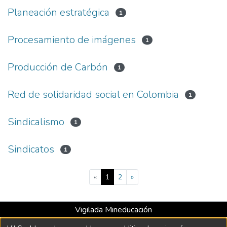
Planeación estratégica
1
Procesamiento de imágenes
1
Producción de Carbón
1
Red de solidaridad social en Colombia
1
Sindicalismo
1
Sindicatos
1
(current)
«
1
2
»
Vigilada Mineducación
Universidad con Acreditación Institucional hasta 2026 -