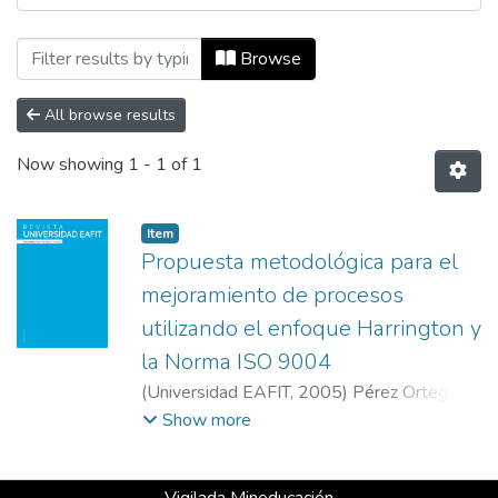
Browsing Revista Universidad EAFIT, Vol
Browse
All browse results
Now showing
1 - 1 of 1
Item
Propuesta metodológica para el
mejoramiento de procesos
utilizando el enfoque Harrington y
la Norma ISO 9004
(
Universidad EAFIT
,
2005
)
Pérez Ortega,
Giovanni
;
Soto Camargo, Ana María
;
Show more
Universidad Nacional de Colombia