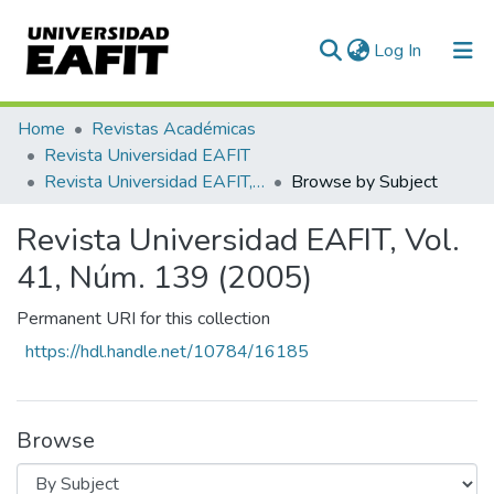
(current)
Log In
Communities & Collections
Home
Revistas Académicas
Revista Universidad EAFIT
All of DSpace
Revista Universidad EAFIT, Vol. 41, Núm. 139 (2005)
Browse by Subject
Revista Universidad EAFIT, Vol.
41, Núm. 139 (2005)
Permanent URI for this collection
https://hdl.handle.net/10784/16185
Browse