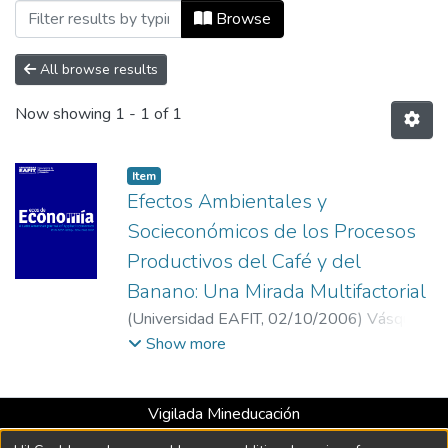
Browsing Vol 10, No 23 (2006) by Subje
Browse
All browse results
Now showing
1 - 1 of 1
Item
Efectos Ambientales y
Socieconómicos de los Procesos
Productivos del Café y del
Banano: Una Mirada Multifactorial
(
Universidad EAFIT
,
02/10/2006
)
Vásquez,
José Alfredo
;
Cardona A., Marleny
;
Vera, Luz
Show more
Dinora
;
García, Alejandra
;
Escobar, German
;
Ortíz, Juan David
;
Universidad EAFIT
;
Vigilada Mineducación
Universidad EAFIT
;
HEC, Montreal
;
Universidad con Acreditación Institucional hasta 2026 -
Universidad de Antioquia
;
Universidad