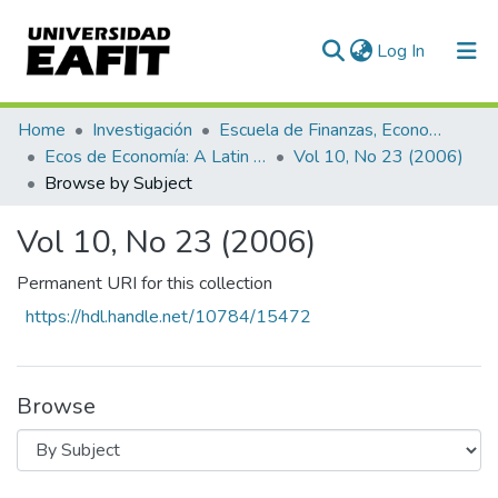
(current)
Log In
Communities & Collections
Home
Investigación
Escuela de Finanzas, Economía y Gobierno
Ecos de Economía: A Latin American Journal of Applied Economics
Vol 10, No 23 (2006)
All of DSpace
Browse by Subject
Vol 10, No 23 (2006)
Permanent URI for this collection
https://hdl.handle.net/10784/15472
Browse