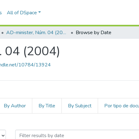
s
All of DSpace
AD-minister, Núm. 04 (2004)
Browse by Date
 04 (2004)
handle.net/10784/13924
By Author
By Title
By Subject
Por tipo de do
m. 04 (2004) by Issue Date