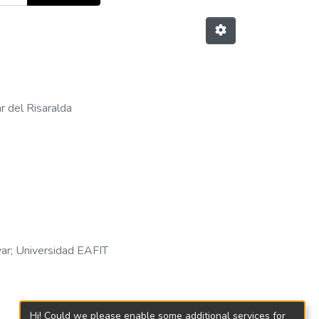
r del Risaralda
var
;
Universidad EAFIT
Hi! Could we please enable some additional services for