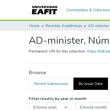
Communities & Collection
Home
Revistas Académicas
AD-minister
AD-minister, Núm.
Permanent URI for this collection
https://hdl.
Browse
Recent Submissions
By Issue Date
Browsing AD-minister, Nú
Filter results by year or month