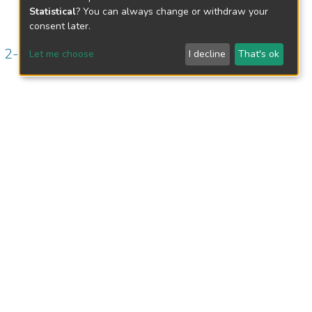
Statistical
? You can always change or withdraw your
consent later.
. 2- LA TRILOGÍA
Let me choose
I decline
That's ok
nativa frente al problema