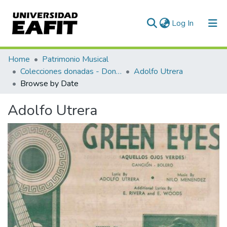
(current)
Log In
Communities & Collections
Home
Patrimonio Musical
Colecciones donadas - Donated collections
Adolfo Utrera
All of DSpace
Browse by Date
Adolfo Utrera