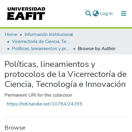
(current)
Log In
Communities & Collections
Home
Información Institucional
Vicerrectoría de Ciencia, Tecnología e Innovación
All of DSpace
Políticas, lineamientos y protocolos de la Vicerrectoría de Ciencia, Tecnología e Innovación
Browse by Author
Políticas, lineamientos y
protocolos de la Vicerrectoría de
Ciencia, Tecnología e Innovación
Permanent URI for this collection
https://hdl.handle.net/10784/24395
Browse