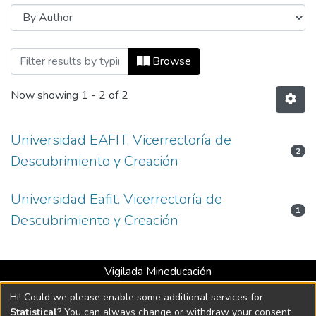
Browsing Políticas, lineamientos y protoc
Browse
Now showing
1 - 2 of 2
Universidad EAFIT. Vicerrectoría de
2
Descubrimiento y Creación
Universidad Eafit. Vicerrectoría de
1
Descubrimiento y Creación
Vigilada Mineducación
Universidad con Acreditación Institucional hasta 2026 -
Hi! Could we please enable some additional services for
Resolución MEN 2158 de 2018
Statistical
? You can always change or withdraw your consent