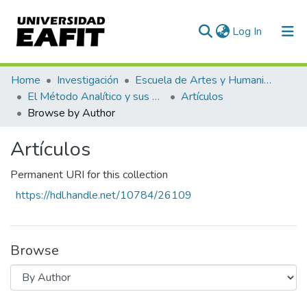
(current)
Log In
Communities & Collections
Home
Investigación
Escuela de Artes y Humanidades
El Método Analítico y sus Aplicaciones en las Ciencias Sociales y Humanas (EAFIT - U de A)
Artículos
All of DSpace
Browse by Author
Artículos
Permanent URI for this collection
https://hdl.handle.net/10784/26109
Browse