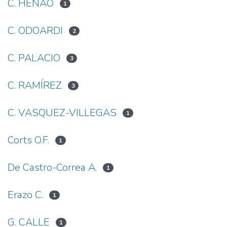
C. HENAO
1
C. ODOARDI
2
C. PALACIO
3
C. RAMÍREZ
3
C. VASQUEZ-VILLEGAS
1
Corts O.F.
1
De Castro-Correa A.
1
Erazo C.
1
G. CALLE
1