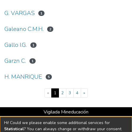
G. VARGAS
1
Galeano C.M.H.
2
Gallo I.G.
1
Garzn C.
1
H. MANRIQUE
5
(current)
«
1
2
3
4
»
Vigilada Mineducación
Universidad con Acreditación Institucional hasta 2026 -
Hi! Could we please enable some additional services for
Resolución MEN 2158 de 2018
Statistical
? You can always change or withdraw your consent