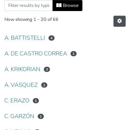
Browsing Artículos by Author
Browse
Now showing
1 - 20 of 66
A. BATTISTELLI
4
A. DE CASTRO CORREA
1
A. KRIKORIAN
3
A. VASQUEZ
1
C. ERAZO
1
C. GARZÓN
1