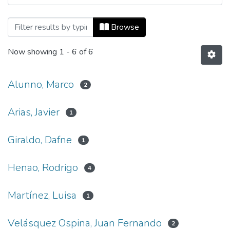
Browsing Estudios Musicales by Author
Browse
Now showing
1 - 6 of 6
Alunno, Marco
2
Arias, Javier
1
Giraldo, Dafne
1
Henao, Rodrigo
4
Martínez, Luisa
1
Velásquez Ospina, Juan Fernando
2