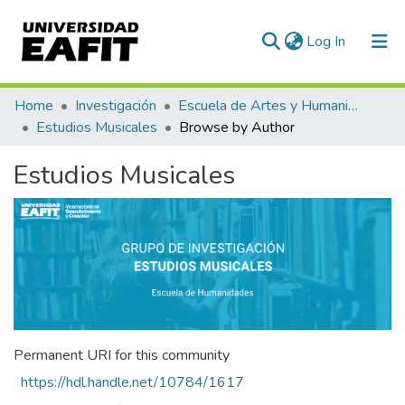
(current)
Log In
Communities & Collections
Home
Investigación
Escuela de Artes y Humanidades
Estudios Musicales
Browse by Author
All of DSpace
Estudios Musicales
Permanent URI for this community
https://hdl.handle.net/10784/1617