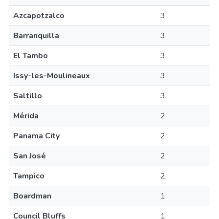
Azcapotzalco
3
Barranquilla
3
El Tambo
3
Issy-les-Moulineaux
3
Saltillo
3
Mérida
2
Panama City
2
San José
2
Tampico
2
Boardman
1
Council Bluffs
1