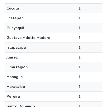
Cúcuta
1
Ecatepec
1
Guayaquil
1
Gustavo Adolfo Madero
1
Iztapalapa
1
Juarez
1
Lima region
1
Managua
1
Maracaibo
1
Pereira
1
Santo Domingo
1