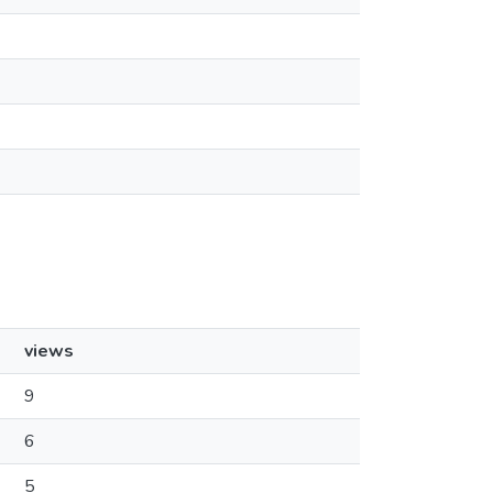
views
9
6
5