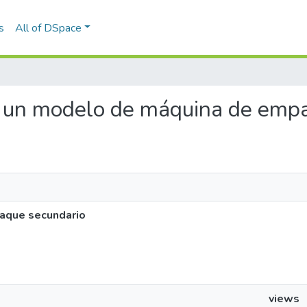
s
All of DSpace
de un modelo de máquina de emp
aque secundario
views