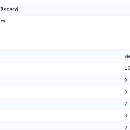
(legacy)
ocx
vi
1
9
9
7
3
2