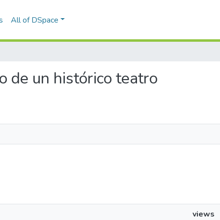
s
All of DSpace
do de un histórico teatro
views