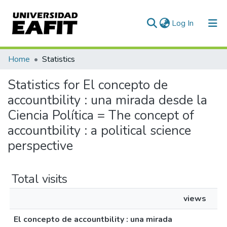
(current)
Log In
Communities & Collections
Home
Statistics
All of DSpace
Statistics for El concepto de
accountbility : una mirada desde la
Ciencia Política = The concept of
accountbility : a political science
perspective
Total visits
views
El concepto de accountbility : una mirada