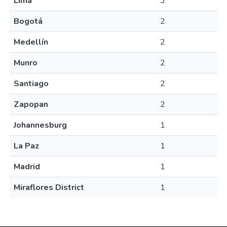
Lima
3
Bogotá
2
Medellín
2
Munro
2
Santiago
2
Zapopan
2
Johannesburg
1
La Paz
1
Madrid
1
Miraflores District
1