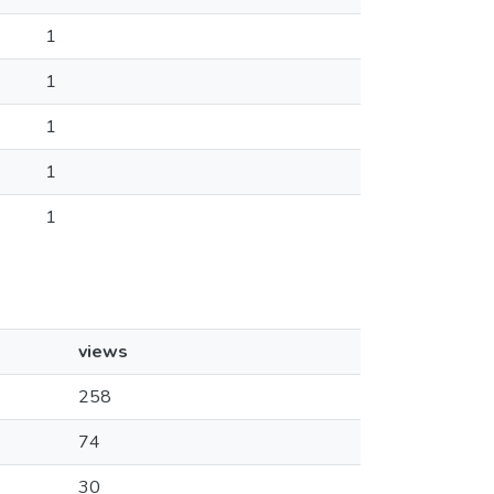
1
1
1
1
1
views
258
74
30