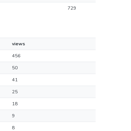
729
views
456
50
41
25
18
9
8