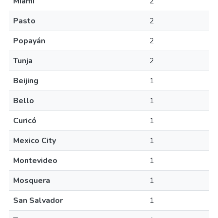
Miami
2
Pasto
2
Popayán
2
Tunja
2
Beijing
1
Bello
1
Curicó
1
Mexico City
1
Montevideo
1
Mosquera
1
San Salvador
1