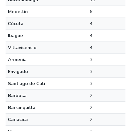
Medellín
6
Cúcuta
4
Ibague
4
Villavicencio
4
Armenia
3
Envigado
3
Santiago de Cali
3
Barbosa
2
Barranquilla
2
Cariacica
2