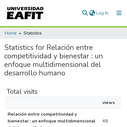
(current)
Log In
Communities & Collections
Home
Statistics
All of DSpace
Statistics for Relación entre
competitividad y bienestar : un
enfoque multidimensional del
desarrollo humano
Total visits
views
Relación entre competitividad y
bienestar : un enfoque multidimensional
48