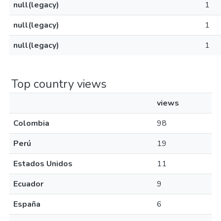
null(legacy)
1
null(legacy)
1
null(legacy)
1
Top country views
views
Colombia
98
Perú
19
Estados Unidos
11
Ecuador
9
España
6