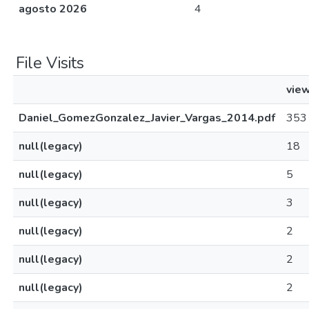
agosto 2026
4
File Visits
vie
Daniel_GomezGonzalez_Javier_Vargas_2014.pdf
353
null(legacy)
18
null(legacy)
5
null(legacy)
3
null(legacy)
2
null(legacy)
2
null(legacy)
2