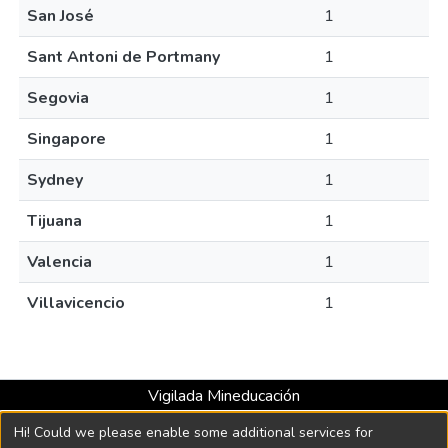
San José
1
Sant Antoni de Portmany
1
Segovia
1
Singapore
1
Sydney
1
Tijuana
1
Valencia
1
Villavicencio
1
Vigilada Mineducación
Universidad con Acreditación Institucional hasta 2026 -
Hi! Could we please enable some additional services for
Resolución MEN 2158 de 2018