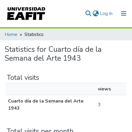
(current)
Log In
Communities & Collections
Home
Statistics
All of DSpace
Statistics for Cuarto día de la
Semana del Arte 1943
Total visits
views
Cuarto día de la Semana del Arte
3
1943
Total visits per month