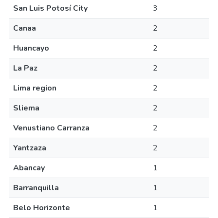
San Luis Potosí City
3
Canaa
2
Huancayo
2
La Paz
2
Lima region
2
Sliema
2
Venustiano Carranza
2
Yantzaza
2
Abancay
1
Barranquilla
1
Belo Horizonte
1