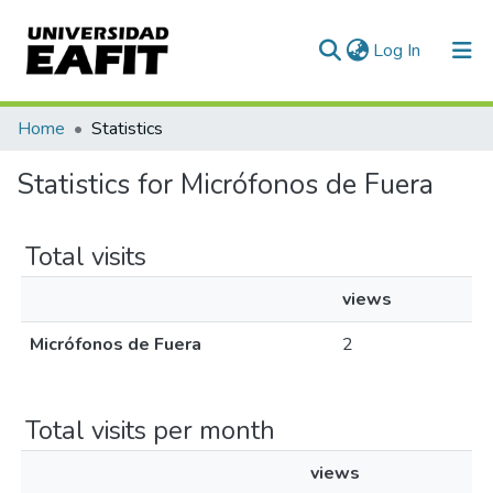
(current)
Log In
Communities & Collections
Home
Statistics
All of DSpace
Statistics for Micrófonos de Fuera
Total visits
views
Micrófonos de Fuera
2
Total visits per month
views