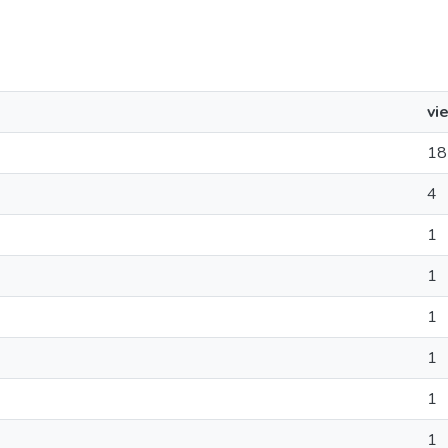
vi
18
4
1
1
1
1
1
1