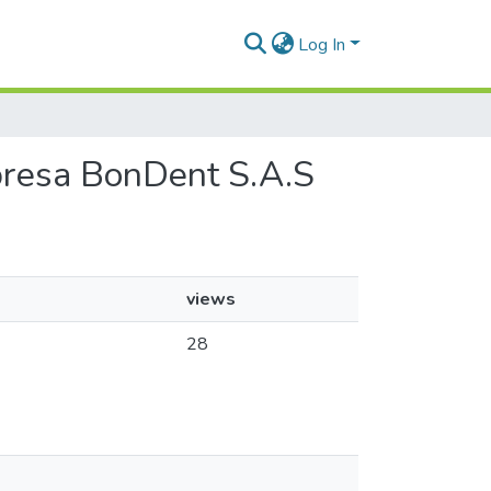
Log In
mpresa BonDent S.A.S
views
28