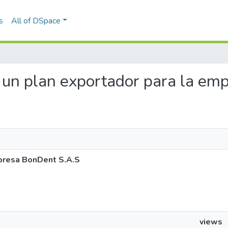
s
All of DSpace
de un plan exportador para la e
mpresa BonDent S.A.S
views