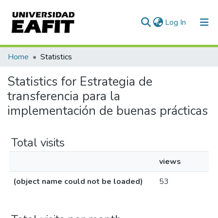
(current)
Log In
Communities & Collections
Home
Statistics
All of DSpace
Statistics for Estrategia de
transferencia para la
implementación de buenas prácticas
Total visits
views
(object name could not be loaded)
53