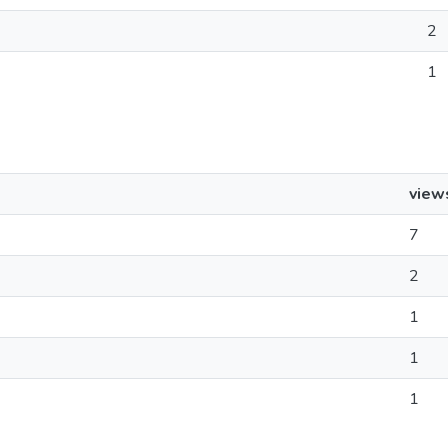
2
1
view
7
2
1
1
1