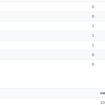
0
0
1
1
1
0
0
vi
10