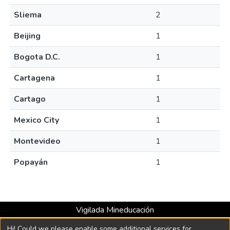
Sliema
2
Beijing
1
Bogota D.C.
1
Cartagena
1
Cartago
1
Mexico City
1
Montevideo
1
Popayán
1
Vigilada Mineducación
Universidad con Acreditación Institucional hasta 2026 -
Hi! Could we please enable some additional services for