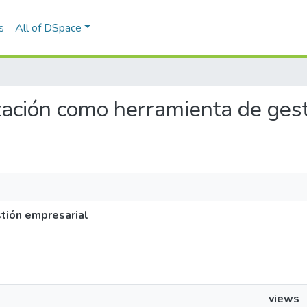
s
All of DSpace
rización como herramienta de ges
stión empresarial
views