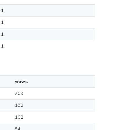
1
1
1
1
views
709
182
102
84