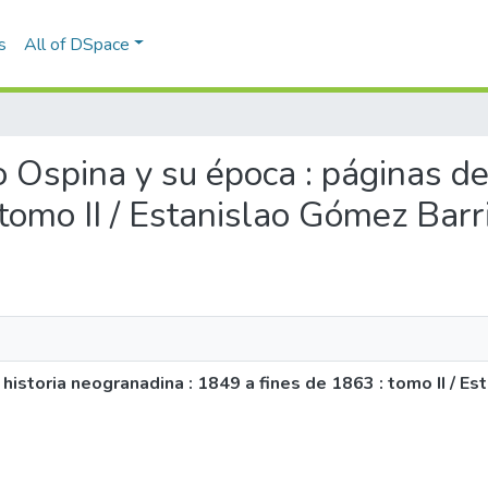
s
All of DSpace
no Ospina y su época : páginas de
tomo II / Estanislao Gómez Barr
 historia neogranadina : 1849 a fines de 1863 : tomo II / E