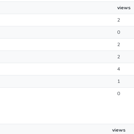
views
2
0
2
2
4
1
0
views