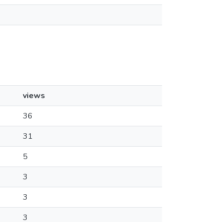
views
36
31
5
3
3
3