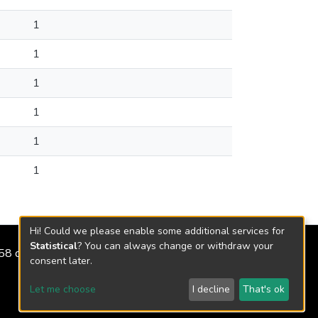
1
1
1
1
1
1
Hi! Could we please enable some additional services for
Statistical
? You can always change or withdraw your
2158 de 2018
consent later.
Let me choose
I decline
That's ok