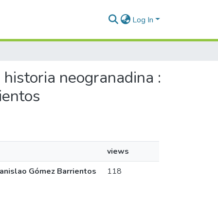
Log In
 historia neogranadina :
ientos
views
stanislao Gómez Barrientos
118